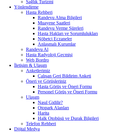
Sağlık Turizmi
Yönlendirme
Hasta Rehberi
Randevu Alma Bilgileri
Muayene Saatleri
Randevu Verme Süreleri
Hasta Hakları ve Sorumlulukları
Nöbetçi Eczaneler
Anlaşmalı Kurumlar
Randevu Al
Hasta Radyoloji Geçmişi
Web Bordro
İletişim & Ulaşım
Anketlerimiz
Çalışan Geri Bildirim Anketi
Öneri ve Görüşleriniz
Hasta Görüş ve Öneri Formu
Personel Görüş ve Öneri Formu
Ulaşım
Nasıl Gidilir?
Otopark Alanları
Harita
Halk Otobüsü ve Durak Bilgileri
Telefon Rehberi
Dijital Medya