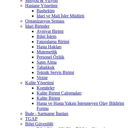
Misyon & Vizyon
Hastane Yönetimi
Başhekim
İdari ve Mali İşler Müdürü
Organizasyon Şeması
İdari Birimler
Ayniyat Birimi
Bilgi İşlem
Faturalama Birimi
Hasta Hakları
Mutemetlik
Personel Özlük
Satın Alma
Tahakkuk
Teknik Servis Birimi
Vezne
Kalite Yönetimi
Komiteler
Kalite Birimi Çalışmaları
Kalite Birimi
Hasta ve Hasta Yakını İstenmeyen Olay Bildirim
Formu
İhale - Şartname İlanları
TGAP
Bilgi Güvenliği