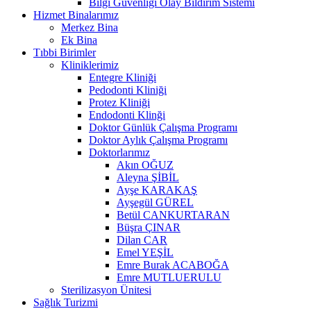
Bilgi Güvenliği Olay Bildirim Sistemi
Hizmet Binalarımız
Merkez Bina
Ek Bina
Tıbbi Birimler
Kliniklerimiz
Entegre Kliniği
Pedodonti Kliniği
Protez Kliniği
Endodonti Klinği
Doktor Günlük Çalışma Programı
Doktor Aylık Çalışma Programı
Doktorlarımız
Akın OĞUZ
Aleyna ŞİBİL
Ayşe KARAKAŞ
Ayşegül GÜREL
Betül CANKURTARAN
Büşra ÇINAR
Dilan CAR
Emel YEŞİL
Emre Burak ACABOĞA
Emre MUTLUERULU
Sterilizasyon Ünitesi
Sağlık Turizmi