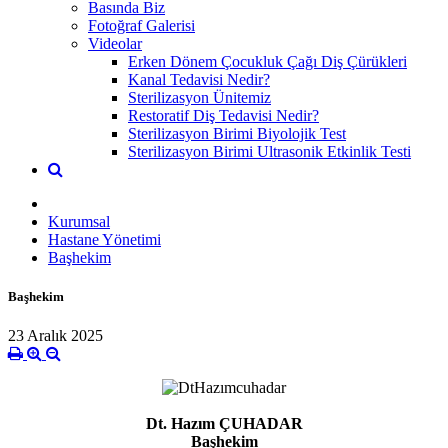
Basında Biz
Fotoğraf Galerisi
Videolar
Erken Dönem Çocukluk Çağı Diş Çürükleri
Kanal Tedavisi Nedir?
Sterilizasyon Ünitemiz
Restoratif Diş Tedavisi Nedir?
Sterilizasyon Birimi Biyolojik Test
Sterilizasyon Birimi Ultrasonik Etkinlik Testi
Kurumsal
Hastane Yönetimi
Başhekim
Başhekim
23 Aralık 2025
Dt. Hazım ÇUHADAR
Başhekim