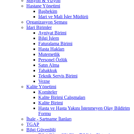
Misyon & Vizyon
Hastane Yönetimi
Başhekim
İdari ve Mali İşler Müdürü
Organizasyon Şeması
İdari Birimler
Ayniyat Birimi
Bilgi İşlem
Faturalama Birimi
Hasta Hakları
Mutemetlik
Personel Özlük
Satın Alma
Tahakkuk
Teknik Servis Birimi
Vezne
Kalite Yönetimi
Komiteler
Kalite Birimi Çalışmaları
Kalite Birimi
Hasta ve Hasta Yakını İstenmeyen Olay Bildirim
Formu
İhale - Şartname İlanları
TGAP
Bilgi Güvenliği