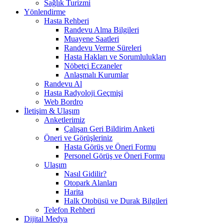
Sağlık Turizmi
Yönlendirme
Hasta Rehberi
Randevu Alma Bilgileri
Muayene Saatleri
Randevu Verme Süreleri
Hasta Hakları ve Sorumlulukları
Nöbetçi Eczaneler
Anlaşmalı Kurumlar
Randevu Al
Hasta Radyoloji Geçmişi
Web Bordro
İletişim & Ulaşım
Anketlerimiz
Çalışan Geri Bildirim Anketi
Öneri ve Görüşleriniz
Hasta Görüş ve Öneri Formu
Personel Görüş ve Öneri Formu
Ulaşım
Nasıl Gidilir?
Otopark Alanları
Harita
Halk Otobüsü ve Durak Bilgileri
Telefon Rehberi
Dijital Medya