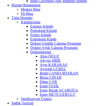
Bilgi Güvenliği Olay Bildirim Sistemi
Hizmet Binalarımız
Merkez Bina
Ek Bina
Tıbbi Birimler
Kliniklerimiz
Entegre Kliniği
Pedodonti Kliniği
Protez Kliniği
Endodonti Klinği
Doktor Günlük Çalışma Programı
Doktor Aylık Çalışma Programı
Doktorlarımız
Akın OĞUZ
Aleyna ŞİBİL
Ayşe KARAKAŞ
Ayşegül GÜREL
Betül CANKURTARAN
Büşra ÇINAR
Dilan CAR
Emel YEŞİL
Emre Burak ACABOĞA
Emre MUTLUERULU
Sterilizasyon Ünitesi
Sağlık Turizmi