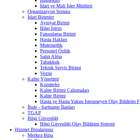
Başhekim
İdari ve Mali İşler Müdürü
Organizasyon Şeması
İdari Birimler
Ayniyat Birimi
Bilgi İşlem
Faturalama Birimi
Hasta Hakları
Mutemetlik
Personel Özlük
Satın Alma
Tahakkuk
Teknik Servis Birimi
Vezne
Kalite Yönetimi
Komiteler
Kalite Birimi Çalışmaları
Kalite Birimi
Hasta ve Hasta Yakını İstenmeyen Olay Bildirim 
İhale - Şartname İlanları
TGAP
Bilgi Güvenliği
Bilgi Güvenliği Olay Bildirim Sistemi
Hizmet Binalarımız
Merkez Bina