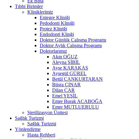
Ek Bina
Tıbbi Birimler
Kliniklerimiz
Entegre Kliniği
Pedodonti Kliniği
Protez Kliniği
Endodonti Klinği
Doktor Günlük Çalışma Programı
Doktor Aylık Çalışma Programı
Doktorlarımız
Akın OĞUZ
Aleyna ŞİBİL
Ayşe KARAKAŞ
Ayşegül GÜREL
Betül CANKURTARAN
Büşra ÇINAR
Dilan CAR
Emel YEŞİL
Emre Burak ACABOĞA
Emre MUTLUERULU
Sterilizasyon Ünitesi
Sağlık Turizmi
Sağlık Turizmi
Yönlendirme
Hasta Rehberi