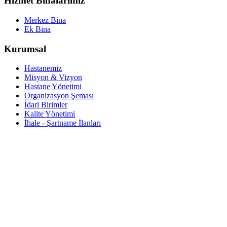
Hizmet Binalarımız
Merkez Bina
Ek Bina
Kurumsal
Hastanemiz
Misyon & Vizyon
Hastane Yönetimi
Organizasyon Şeması
İdari Birimler
Kalite Yönetimi
İhale - Şartname İlanları