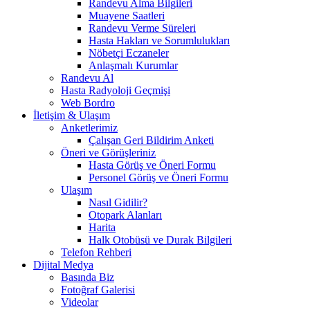
Randevu Alma Bilgileri
Muayene Saatleri
Randevu Verme Süreleri
Hasta Hakları ve Sorumlulukları
Nöbetçi Eczaneler
Anlaşmalı Kurumlar
Randevu Al
Hasta Radyoloji Geçmişi
Web Bordro
İletişim & Ulaşım
Anketlerimiz
Çalışan Geri Bildirim Anketi
Öneri ve Görüşleriniz
Hasta Görüş ve Öneri Formu
Personel Görüş ve Öneri Formu
Ulaşım
Nasıl Gidilir?
Otopark Alanları
Harita
Halk Otobüsü ve Durak Bilgileri
Telefon Rehberi
Dijital Medya
Basında Biz
Fotoğraf Galerisi
Videolar