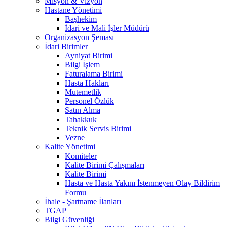
Misyon & Vizyon
Hastane Yönetimi
Başhekim
İdari ve Mali İşler Müdürü
Organizasyon Şeması
İdari Birimler
Ayniyat Birimi
Bilgi İşlem
Faturalama Birimi
Hasta Hakları
Mutemetlik
Personel Özlük
Satın Alma
Tahakkuk
Teknik Servis Birimi
Vezne
Kalite Yönetimi
Komiteler
Kalite Birimi Çalışmaları
Kalite Birimi
Hasta ve Hasta Yakını İstenmeyen Olay Bildirim
Formu
İhale - Şartname İlanları
TGAP
Bilgi Güvenliği