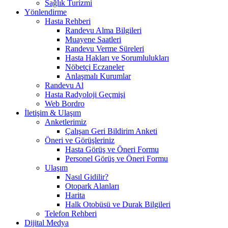
Sağlık Turizmi
Yönlendirme
Hasta Rehberi
Randevu Alma Bilgileri
Muayene Saatleri
Randevu Verme Süreleri
Hasta Hakları ve Sorumlulukları
Nöbetçi Eczaneler
Anlaşmalı Kurumlar
Randevu Al
Hasta Radyoloji Geçmişi
Web Bordro
İletişim & Ulaşım
Anketlerimiz
Çalışan Geri Bildirim Anketi
Öneri ve Görüşleriniz
Hasta Görüş ve Öneri Formu
Personel Görüş ve Öneri Formu
Ulaşım
Nasıl Gidilir?
Otopark Alanları
Harita
Halk Otobüsü ve Durak Bilgileri
Telefon Rehberi
Dijital Medya