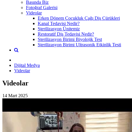
Basında Biz
Fotoğraf Galerisi
Videolar
Erken Dönem Çocukluk Çağı Diş Çürükleri
Kanal Tedavisi Nedir?
Sterilizasyon Ünitemiz
Restoratif Diş Tedavisi Nedir?
Sterilizasyon Birimi Biyolojik Test
Sterilizasyon Birimi Ultrasonik Etkinlik Testi
Dijital Medya
Videolar
Videolar
14 Mart 2025