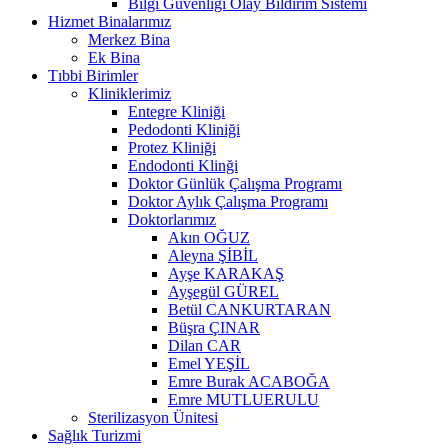
Bilgi Güvenliği Olay Bildirim Sistemi
Hizmet Binalarımız
Merkez Bina
Ek Bina
Tıbbi Birimler
Kliniklerimiz
Entegre Kliniği
Pedodonti Kliniği
Protez Kliniği
Endodonti Klinği
Doktor Günlük Çalışma Programı
Doktor Aylık Çalışma Programı
Doktorlarımız
Akın OĞUZ
Aleyna ŞİBİL
Ayşe KARAKAŞ
Ayşegül GÜREL
Betül CANKURTARAN
Büşra ÇINAR
Dilan CAR
Emel YEŞİL
Emre Burak ACABOĞA
Emre MUTLUERULU
Sterilizasyon Ünitesi
Sağlık Turizmi