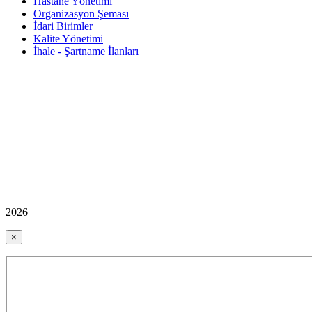
Hastane Yönetimi
Organizasyon Şeması
İdari Birimler
Kalite Yönetimi
İhale - Şartname İlanları
2026
×