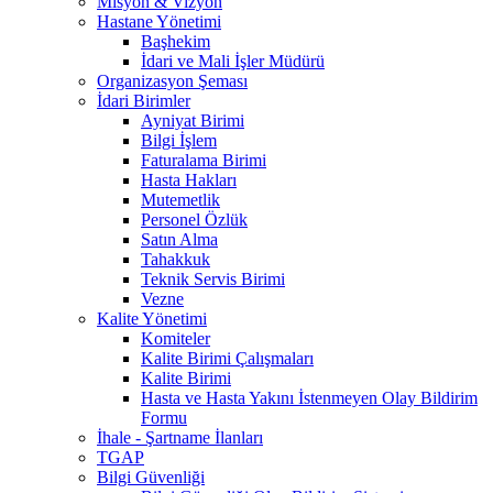
Misyon & Vizyon
Hastane Yönetimi
Başhekim
İdari ve Mali İşler Müdürü
Organizasyon Şeması
İdari Birimler
Ayniyat Birimi
Bilgi İşlem
Faturalama Birimi
Hasta Hakları
Mutemetlik
Personel Özlük
Satın Alma
Tahakkuk
Teknik Servis Birimi
Vezne
Kalite Yönetimi
Komiteler
Kalite Birimi Çalışmaları
Kalite Birimi
Hasta ve Hasta Yakını İstenmeyen Olay Bildirim
Formu
İhale - Şartname İlanları
TGAP
Bilgi Güvenliği