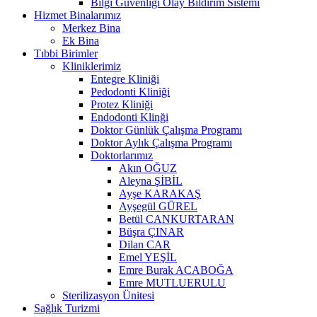
Bilgi Güvenliği Olay Bildirim Sistemi
Hizmet Binalarımız
Merkez Bina
Ek Bina
Tıbbi Birimler
Kliniklerimiz
Entegre Kliniği
Pedodonti Kliniği
Protez Kliniği
Endodonti Klinği
Doktor Günlük Çalışma Programı
Doktor Aylık Çalışma Programı
Doktorlarımız
Akın OĞUZ
Aleyna ŞİBİL
Ayşe KARAKAŞ
Ayşegül GÜREL
Betül CANKURTARAN
Büşra ÇINAR
Dilan CAR
Emel YEŞİL
Emre Burak ACABOĞA
Emre MUTLUERULU
Sterilizasyon Ünitesi
Sağlık Turizmi