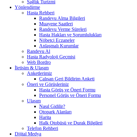
Sağlık Turizmi
Yönlendirme
Hasta Rehberi
Randevu Alma Bilgileri
Muayene Saatleri
Randevu Verme Süreleri
Hasta Hakları ve Sorumlulukları
Nöbetçi Eczaneler
Anlaşmalı Kurumlar
Randevu Al
Hasta Radyoloji Geçmişi
Web Bordro
İletişim & Ulaşım
Anketlerimiz
Çalışan Geri Bildirim Anketi
Öneri ve Görüşleriniz
Hasta Görüş ve Öneri Formu
Personel Görüş ve Öneri Formu
Ulaşım
Nasıl Gidilir?
Otopark Alanları
Harita
Halk Otobüsü ve Durak Bilgileri
Telefon Rehberi
Dijital Medya