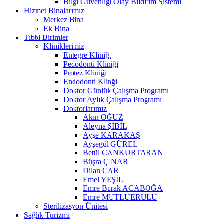
Bilgi Güvenliği Olay Bildirim Sistemi
Hizmet Binalarımız
Merkez Bina
Ek Bina
Tıbbi Birimler
Kliniklerimiz
Entegre Kliniği
Pedodonti Kliniği
Protez Kliniği
Endodonti Klinği
Doktor Günlük Çalışma Programı
Doktor Aylık Çalışma Programı
Doktorlarımız
Akın OĞUZ
Aleyna ŞİBİL
Ayşe KARAKAŞ
Ayşegül GÜREL
Betül CANKURTARAN
Büşra ÇINAR
Dilan CAR
Emel YEŞİL
Emre Burak ACABOĞA
Emre MUTLUERULU
Sterilizasyon Ünitesi
Sağlık Turizmi