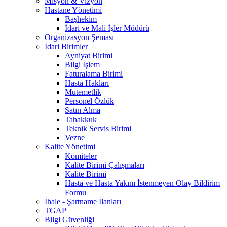
Misyon & Vizyon
Hastane Yönetimi
Başhekim
İdari ve Mali İşler Müdürü
Organizasyon Şeması
İdari Birimler
Ayniyat Birimi
Bilgi İşlem
Faturalama Birimi
Hasta Hakları
Mutemetlik
Personel Özlük
Satın Alma
Tahakkuk
Teknik Servis Birimi
Vezne
Kalite Yönetimi
Komiteler
Kalite Birimi Çalışmaları
Kalite Birimi
Hasta ve Hasta Yakını İstenmeyen Olay Bildirim
Formu
İhale - Şartname İlanları
TGAP
Bilgi Güvenliği