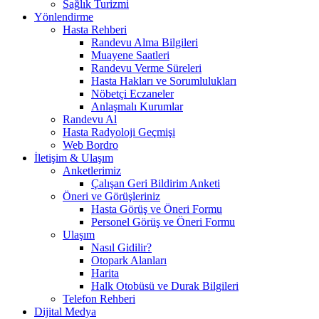
Sağlık Turizmi
Yönlendirme
Hasta Rehberi
Randevu Alma Bilgileri
Muayene Saatleri
Randevu Verme Süreleri
Hasta Hakları ve Sorumlulukları
Nöbetçi Eczaneler
Anlaşmalı Kurumlar
Randevu Al
Hasta Radyoloji Geçmişi
Web Bordro
İletişim & Ulaşım
Anketlerimiz
Çalışan Geri Bildirim Anketi
Öneri ve Görüşleriniz
Hasta Görüş ve Öneri Formu
Personel Görüş ve Öneri Formu
Ulaşım
Nasıl Gidilir?
Otopark Alanları
Harita
Halk Otobüsü ve Durak Bilgileri
Telefon Rehberi
Dijital Medya