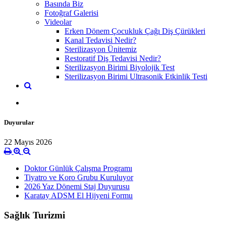
Basında Biz
Fotoğraf Galerisi
Videolar
Erken Dönem Çocukluk Çağı Diş Çürükleri
Kanal Tedavisi Nedir?
Sterilizasyon Ünitemiz
Restoratif Diş Tedavisi Nedir?
Sterilizasyon Birimi Biyolojik Test
Sterilizasyon Birimi Ultrasonik Etkinlik Testi
Duyurular
22 Mayıs 2026
Doktor Günlük Çalışma Programı
Tiyatro ve Koro Grubu Kuruluyor
2026 Yaz Dönemi Staj Duyurusu
Karatay ADSM El Hijyeni Formu
Sağlık Turizmi