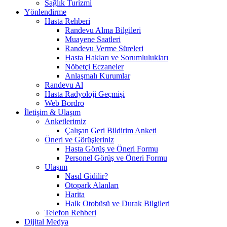
Sağlık Turizmi
Yönlendirme
Hasta Rehberi
Randevu Alma Bilgileri
Muayene Saatleri
Randevu Verme Süreleri
Hasta Hakları ve Sorumlulukları
Nöbetçi Eczaneler
Anlaşmalı Kurumlar
Randevu Al
Hasta Radyoloji Geçmişi
Web Bordro
İletişim & Ulaşım
Anketlerimiz
Çalışan Geri Bildirim Anketi
Öneri ve Görüşleriniz
Hasta Görüş ve Öneri Formu
Personel Görüş ve Öneri Formu
Ulaşım
Nasıl Gidilir?
Otopark Alanları
Harita
Halk Otobüsü ve Durak Bilgileri
Telefon Rehberi
Dijital Medya