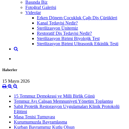
Basında Biz
Fotoğraf Galerisi
Videolar
Erken Dönem Çocukluk Çağı Diş Çürükleri
Kanal Tedavisi Nedir?
Sterilizasyon Ünitemiz
Restoratif Diş Tedavisi Nedir?
Sterilizasyon Birimi Biyolojik Test
Sterilizasyon Birimi Ultrasonik Etkinlik Testi
Haberler
15 Mayıs 2026
15 Temmuz Demokrasi ve Milli Birlik Günü
Temmuz Ayı Çalışan Memnuniyeti Yönetim Toplantısı
Sabit Protetik Restorasyon Uygulamaları Klinik Protokolü
Eğitimi
Masa Tenisi Turnuvası
Kurumumuzda Bayramlaşma
Kurban Bayramımız Kutlu Olsun