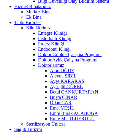
Bilgi Güvenliği Olay Bildirim Sistemi
Hizmet Binalarımız
Merkez Bina
Ek Bina
Tıbbi Birimler
Kliniklerimiz
Entegre Kliniği
Pedodonti Kliniği
Protez Kliniği
Endodonti Klinği
Doktor Günlük Çalışma Programı
Doktor Aylık Çalışma Programı
Doktorlarımız
Akın OĞUZ
Aleyna ŞİBİL
Ayşe KARAKAŞ
Ayşegül GÜREL
Betül CANKURTARAN
Büşra ÇINAR
Dilan CAR
Emel YEŞİL
Emre Burak ACABOĞA
Emre MUTLUERULU
Sterilizasyon Ünitesi
Sağlık Turizmi