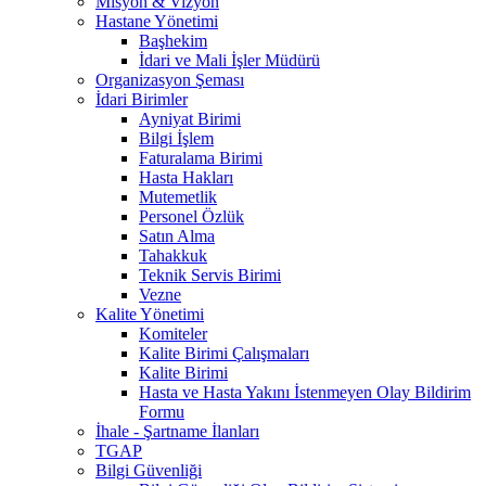
Misyon & Vizyon
Hastane Yönetimi
Başhekim
İdari ve Mali İşler Müdürü
Organizasyon Şeması
İdari Birimler
Ayniyat Birimi
Bilgi İşlem
Faturalama Birimi
Hasta Hakları
Mutemetlik
Personel Özlük
Satın Alma
Tahakkuk
Teknik Servis Birimi
Vezne
Kalite Yönetimi
Komiteler
Kalite Birimi Çalışmaları
Kalite Birimi
Hasta ve Hasta Yakını İstenmeyen Olay Bildirim
Formu
İhale - Şartname İlanları
TGAP
Bilgi Güvenliği