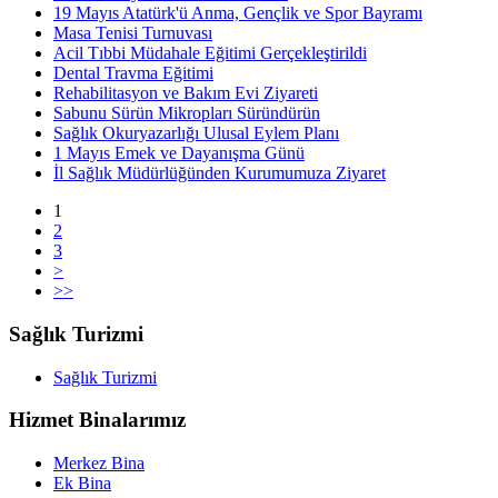
19 Mayıs Atatürk'ü Anma, Gençlik ve Spor Bayramı
Masa Tenisi Turnuvası
Acil Tıbbi Müdahale Eğitimi Gerçekleştirildi
Dental Travma Eğitimi
Rehabilitasyon ve Bakım Evi Ziyareti
Sabunu Sürün Mikropları Süründürün
Sağlık Okuryazarlığı Ulusal Eylem Planı
1 Mayıs Emek ve Dayanışma Günü
İl Sağlık Müdürlüğünden Kurumumuza Ziyaret
1
2
3
>
>>
Sağlık Turizmi
Sağlık Turizmi
Hizmet Binalarımız
Merkez Bina
Ek Bina